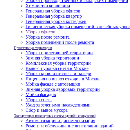
Уборка производственных и складских помещений
Химчистка ковролина
Генеральная уборка офисов
Генеральная уборка квартир
Генеральная уборка коттеджей
Гигиеническая уборка помещений в лечебных учре
Уборка офисов
Уборка после ремонта
Уборка помещений после ремонта
Прилегающая территория
Уборка прилегающей территории
Зимняя уборка территории
Комплексная уборка территории
Вывоз и уборка снега в Москве
Уборка кровли от снега и наледи
Лицензия на вывоз отходов в Москве
Мойка фасада с автовышки
Зимняя уборка дворовых территорий
Мойка фасадов
Уборка снега
Уход за зелеными насаждениями
Сбор и вывоз мусора
Эксплуатация инженерных систем зданий и сооружений
Автоматизация и диспетчеризация
Ремонт и обслуживание вентиляции зданий