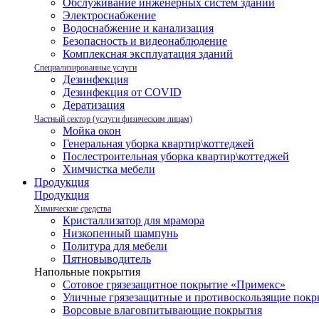
Обслуживание инженерных систем зданий
Электроснабжение
Водоснабжение и канализация
Безопасность и видеонаблюдение
Комплексная эксплуатация зданий
Специализированные услуги
Дезинфекция
Дезинфекция от COVID
Дератизация
Частный сектор (услуги физическим лицам)
Мойка окон
Генеральная уборка квартир\коттеджей
Послестроительная уборка квартир\коттеджей
Химчистка мебели
Продукция
Продукция
Химические средства
Кристаллизатор для мрамора
Низкопенный шампунь
Политура для мебели
Пятновыводитель
Напольные покрытия
Сотовое грязезащитное покрытие «Примекс»
Уличные грязезащитные и противоскользящие покр
Ворсовые влаговпитывающие покрытия