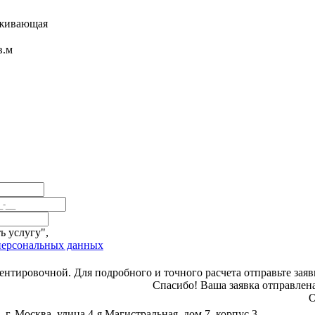
рживающая
в.м
ь услугу",
 персональных данных
ентировочной. Для подробного и точного расчета отправьте заявк
Спасибо! Ваша заявка отправлен
г. Москва, улица 4-я Магистральная, дом 7, корпус 3